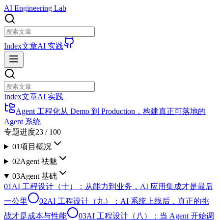
AI Engineering Lab
Index
文章
AI 实践
Index
文章
AI 实践
Agent 工程化
从 Demo 到 Production，构建真正可落地的
Agent 系统
专题进度
23
/
100
01
项目概况
02
Agent 祛魅
03
Agent 基础
01
AI 工程设计（十）：从能力到业务，AI 应用集成才是最后
一公里
02
AI 工程设计（九）：AI 系统上线后，真正的挑
战才是成本与性能
03
AI 工程设计（八）：当 Agent 开始调