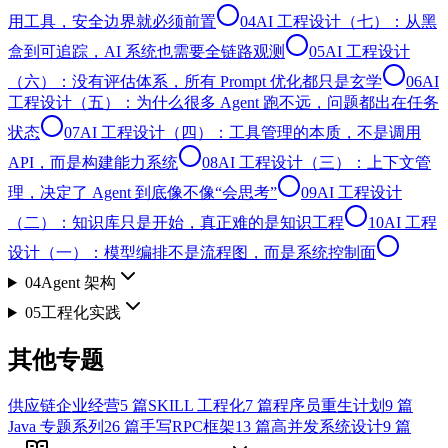
用工具，安全边界就必须前置
04
AI 工程设计（七）：从黑
盒到可追踪，AI 系统也需要全链路观测
05
AI 工程设计
（六）：没有评估体系，所有 Prompt 优化都只是玄学
06
AI
工程设计（五）：为什么很多 Agent 跑不远，问题都出在任务
状态
07
AI 工程设计（四）：工具管理的本质，不是调用
API，而是构建能力系统
08
AI 工程设计（三）：上下文管
理，决定了 Agent 到底像不像“会思考”
09
AI 工程设计
（二）：知识库只是开始，真正难的是知识工程
10
AI 工程
设计（一）：模型编排不是流程图，而是系统控制面
04
Agent 架构
05
工程化实践
其他专题
供应链企业经营
5
篇
SKILL 工程化
7
篇
程序员重生计划
9
篇
Java 专题系列
26
篇
手写RPC框架
13
篇
高并发系统设计
9
篇