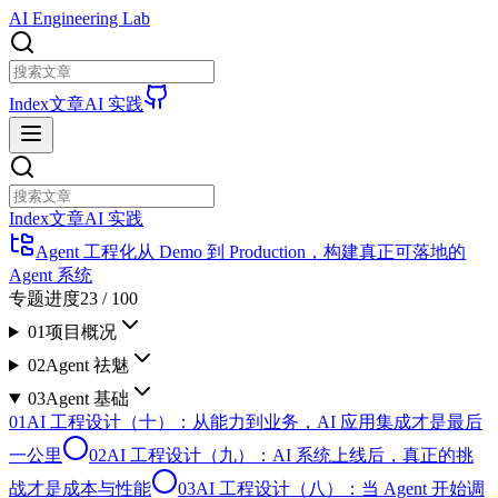
AI Engineering Lab
Index
文章
AI 实践
Index
文章
AI 实践
Agent 工程化
从 Demo 到 Production，构建真正可落地的
Agent 系统
专题进度
23
/
100
01
项目概况
02
Agent 祛魅
03
Agent 基础
01
AI 工程设计（十）：从能力到业务，AI 应用集成才是最后
一公里
02
AI 工程设计（九）：AI 系统上线后，真正的挑
战才是成本与性能
03
AI 工程设计（八）：当 Agent 开始调