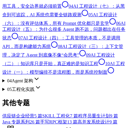
用工具，安全边界就必须前置
04
AI 工程设计（七）：从黑
盒到可追踪，AI 系统也需要全链路观测
05
AI 工程设计
（六）：没有评估体系，所有 Prompt 优化都只是玄学
06
AI
工程设计（五）：为什么很多 Agent 跑不远，问题都出在任务
状态
07
AI 工程设计（四）：工具管理的本质，不是调用
API，而是构建能力系统
08
AI 工程设计（三）：上下文管
理，决定了 Agent 到底像不像“会思考”
09
AI 工程设计
（二）：知识库只是开始，真正难的是知识工程
10
AI 工程
设计（一）：模型编排不是流程图，而是系统控制面
04
Agent 架构
05
工程化实践
其他专题
供应链企业经营
5
篇
SKILL 工程化
7
篇
程序员重生计划
9
篇
Java 专题系列
26
篇
手写RPC框架
13
篇
高并发系统设计
9
篇