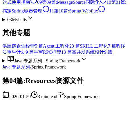
达式使用指南
09
第09篇:MessageSource国际化
10
第01篇:
搞定Spring容器管理
11
第10篇:Spring Webflux
03
Mybatis
其他专题
供应链企业经营
5
篇
Agent 工程化
23
篇
SKILL 工程化
7
篇
程序
员重生计划
9
篇
手写RPC框架
13
篇
高并发系统设计
9
篇
Java 专题系列
·
Spring Framework
Java 专题系列
/
Spring Framework
第04篇:Resources资源文件
2026-01-29
3 min read
Spring Framework