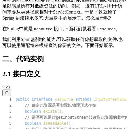
足以满足所有对低级资源的访问。例如，没有URL可用于访
问需要从类路径或相对于ServletContext。于是乎这就给了
Spring,封装继承多态,大展身手的展示了。怎么展示呢?
在Spring中就是
接口,下面我们就看看
。
Resource
Resource
我们利用Spring提供的能力,可以获取任何你想获取的文件,也
可以使用通配符来模糊查询你要的文件。下面开始展示。
二、代码实例
2.1 接口定义
java
1
public
interface
Resource
extends
InputStreamSour
2
// 确定此资源是否实际以物理形式存在
3
boolean
exists
(
)
;
4
// 是否可以通过getInputStream()读取此资源的非空
5
boolean
isReadable
(
)
;