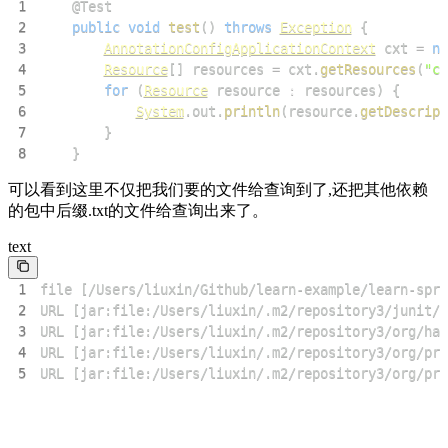
1
@Test
2
public
void
test
(
)
throws
Exception
{
3
AnnotationConfigApplicationContext
 cxt 
=
ne
4
Resource
[
]
 resources 
=
 cxt
.
getResources
(
"cl
5
for
(
Resource
 resource 
:
 resources
)
{
6
System
.
out
.
println
(
resource
.
getDescript
7
}
8
}
可以看到这里不仅把我们要的文件给查询到了,还把其他依赖
的包中后缀.txt的文件给查询出来了。
text
1
2
3
4
5
URL [jar:file:/Users/liuxin/.m2/repository3/org/pro