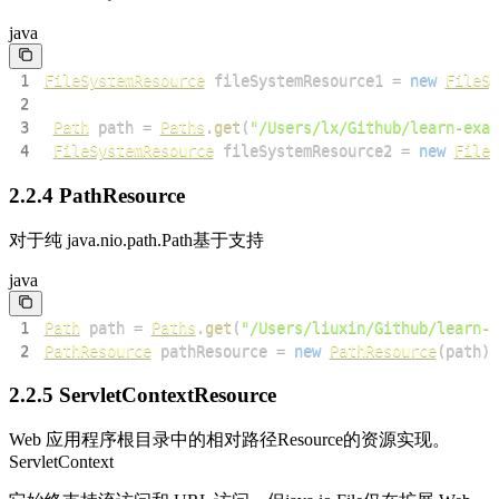
java
1
FileSystemResource
 fileSystemResource1 
=
new
FileSy
2
3
Path
 path 
=
Paths
.
get
(
"/Users/lx/Github/learn-exam
4
FileSystemResource
 fileSystemResource2 
=
new
FileS
2.2.4 PathResource
对于纯 java.nio.path.Path基于支持
java
1
Path
 path 
=
Paths
.
get
(
"/Users/liuxin/Github/learn-e
2
PathResource
 pathResource 
=
new
PathResource
(
path
)
;
2.2.5 ServletContextResource
Web 应用程序根目录中的相对路径Resource的资源实现。
ServletContext