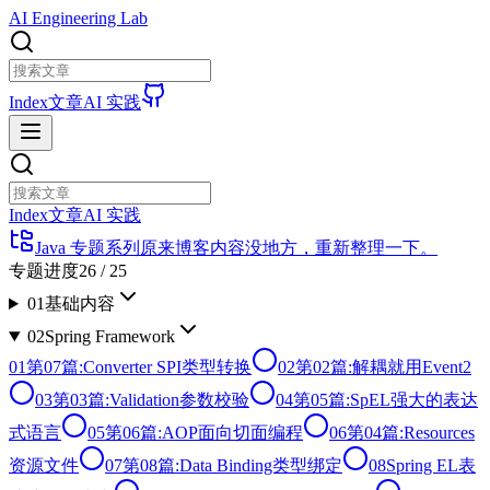
AI Engineering Lab
Index
文章
AI 实践
Index
文章
AI 实践
Java 专题系列
原来博客内容没地方，重新整理一下。
专题进度
26
/
25
01
基础内容
02
Spring Framework
01
第07篇:Converter SPI类型转换
02
第02篇:解耦就用Event2
03
第03篇:Validation参数校验
04
第05篇:SpEL强大的表达
式语言
05
第06篇:AOP面向切面编程
06
第04篇:Resources
资源文件
07
第08篇:Data Binding类型绑定
08
Spring EL表