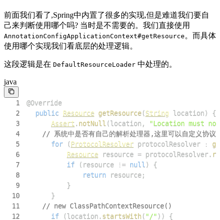
前面我们看了,Spring中内置了很多的实现,但是难道我们要自
己来判断使用哪个吗? 当时是不需要的。我们直接使用
。而具体
AnnotationConfigApplicationContext#getResource
使用哪个实现我们看底层的处理逻辑。
这段逻辑是在
中处理的。
DefaultResourceLoader
java
1
@Override
2
public
Resource
getResource
(
String
 location
)
{
3
Assert
.
notNull
(
location
,
"Location must not
4
// 系统中是否有自己的解析处理器,这里可以自定义协议
5
for
(
ProtocolResolver
 protocolResolver 
:
ge
6
Resource
 resource 
=
 protocolResolver
.
re
7
if
(
resource 
!=
null
)
{
8
return
 resource
;
9
}
10
}
11
// new ClassPathContextResource()
12
if
(
location
.
startsWith
(
"/"
)
)
{