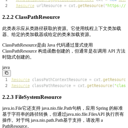
2
Resource
 urlResource 
=
 cxt
.
getResource
(
"https://d
2.2.2 ClassPathResource
此类表示应从类路径获取的资源。它使用线程上下文类加载
器、给定的类加载器或给定的类来加载资源。
ClassPathResource是由 Java 代码通过显式使用
ClassPathResource 构造函数创建的，但通常是在调用 API 方法
时隐式创建的。
java
1
Resource
 classPathContextResource 
=
 cxt
.
getResource
2
Resource
 classPathResource 
=
 cxt
.
getResource
(
"class
2.2.3 FileSystemResource
java.io.File它还支持 java.nio.file.Path句柄，应用 Spring 的标准
基于字符串的路径转换，但通过java.nio.file.FilesAPI 执行所有
操作。对于纯 java.nio.path.Path基于支持，请改用 a
PathResource。