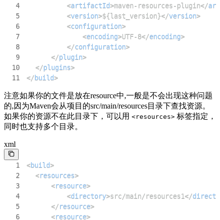
4
<
artifactId
>
maven-resources-plugin
</
art
5
<
version
>
${last_version}
</
version
>
6
<
configuration
>
7
<
encoding
>
UTF-8
</
encoding
>
8
</
configuration
>
9
</
plugin
>
10
</
plugins
>
11
</
build
>
注意如果你的文件是放在resource中,一般是不会出现这种问题
的,因为Maven会从项目的src/main/resources目录下查找资源。
如果你的资源不在此目录下，可以用
标签指定，
<resources>
同时也支持多个目录。
xml
1
<
build
>
2
<
resources
>
3
<
resource
>
4
<
directory
>
src/main/resources1
</
directo
5
</
resource
>
6
<
resource
>