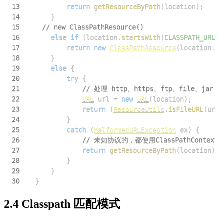
13
return
getResourceByPath
(
location
)
;
14
}
15
// new ClassPathResource()
16
else
if
(
location
.
startsWith
(
CLASSPATH_URL_
17
return
new
ClassPathResource
(
location
.
s
18
}
19
else
{
20
try
{
21
// 处理 http、https、ftp、file、jar
22
URL
 url 
=
new
URL
(
location
)
;
23
return
(
ResourceUtils
.
isFileURL
(
url
24
}
25
catch
(
MalformedURLException
 ex
)
{
26
// 未知协议的，都使用ClassPathContext
27
return
getResourceByPath
(
location
)
;
28
}
29
}
30
}
2.4 Classpath 匹配模式