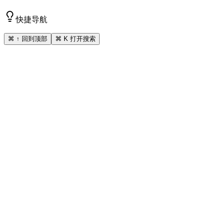
快捷导航
⌘ ↑ 回到顶部
⌘ K 打开搜索