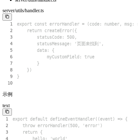
server/utils/handler.ts
1
2
3
4
5
6
7
8
9
10
示例
text
1
2
3
4