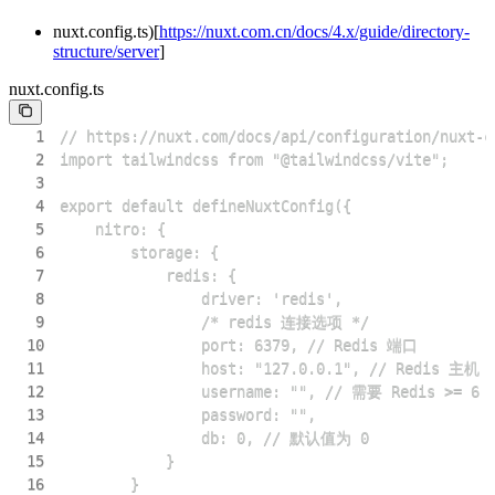
nuxt.config.ts)[
https://nuxt.com.cn/docs/4.x/guide/directory-
structure/server
]
nuxt.config.ts
1
2
3
4
5
6
7
8
9
10
11
12
13
14
15
16