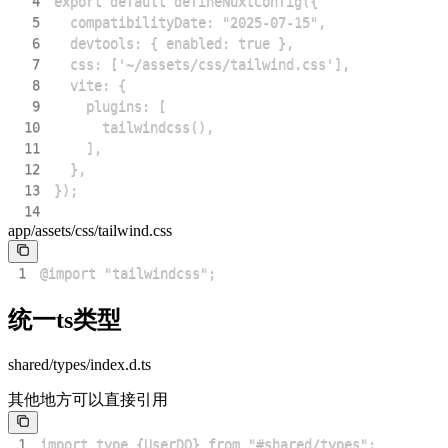
4
5
6
7
8
9
10
11
12
13
14
app/assets/css/tailwind.css
1
@import "tailwindcss";
统一ts类型
shared/types/index.d.ts
其他地方可以直接引用
1
import type {UserDO} from "#shared/types";