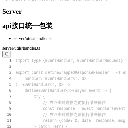
Server
api接口统一包装
server/utils/handler.ts
server/utils/handler.ts
1
2
3
4
5
6
7
8
9
10
11
12