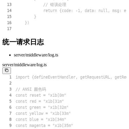
13
14
15
16
17
统一请求日志
server/middleware/log.ts
server/middleware/log.ts
1
2
3
4
5
6
7
8
9