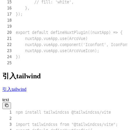
15
16
17
18
19
20
21
22
23
24
25
引入tailwind
引入tailwind
text
1
2
3