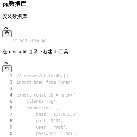
pg数据库
安装数据库
text
1
pm add knex pg
在server/utils目录下新建 db工具
text
1
2
3
4
5
6
7
8
9
10