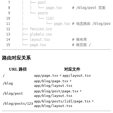
7
8
    │   │   └── page.tsx     
# /blog/post 页面
9
10
    │       └── 
[
id
]
11
    │           └── page.tsx 
# 动态路由 /blog/post
12
13
14
    ├── layout.tsx           
# 根布局
15
    └── page.tsx             
# 根页面 /
路由对应关系
URL 路径
对应文件
+
/
app/page.tsx
app/layout.tsx
+
app/blog/page.tsx
/blog
app/blog/layout.tsx
+
app/blog/post/page.tsx
/blog/post
app/blog/layout.tsx
+
app/blog/posts/[id]/page.tsx
/blog/posts/123
app/blog/layout.tsx