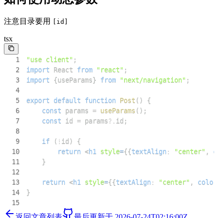
注意目录要用
[id]
tsx
1
"use client"
;
2
import
React
from
"react"
;
3
import
{
useParams
}
from
"next/navigation"
;
4
5
export
default
function
Post
(
)
{
6
const
 params 
=
useParams
(
)
;
7
const
 id 
=
 params
?.
id
;
8
9
if
(
!
id
)
{
10
return
<
h1
style
=
{
{
textAlign
:
"center"
,
 c
11
}
12
13
return
<
h1
style
=
{
{
textAlign
:
"center"
,
 color
14
}
15
返回文章列表
最后更新于
2026-07-24T02:16:00Z