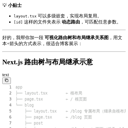
💡
小贴士
可以多级嵌套，实现布局复用。
layout.tsx
这样的文件夹表示
动态路由
，可匹配任意参数。
[id]
好的，我帮你加一段
可视化路由树和布局继承关系图
，用文
本+箭头的方式表示，很适合博客展示：
Next.js 路由树与布局继承示意
text
1
2
3
4
5
6
7