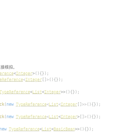
直接模拟。
erence
<
Integer
>
(
)
{
}
)
;
eReference
<
Integer
[
]
>
(
)
{
}
)
;
TypeReference
<
List
<
Integer
>
>
(
)
{
}
)
;
ck
(
new
TypeReference
<
List
<
Integer
[
]
>>
(
)
{
}
)
;
ck
(
new
TypeReference
<
List
<
Integer
>
[
]
>
(
)
{
}
)
;
new
TypeReference
<
List
<
BasicBean
>
>
(
)
{
}
)
;