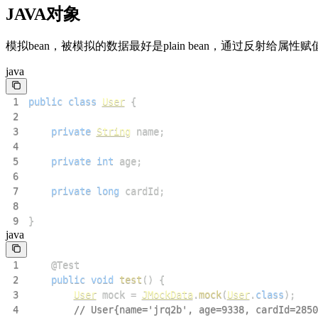
JAVA对象
模拟bean，被模拟的数据最好是plain bean，通过反射给属性赋
java
1
public
class
User
{
2
3
private
String
 name
;
4
5
private
int
 age
;
6
7
private
long
 cardId
;
8
9
}
java
1
@Test
2
public
void
test
(
)
{
3
User
 mock 
=
JMockData
.
mock
(
User
.
class
)
;
4
// User{name='jrq2b', age=9338, cardId=2850