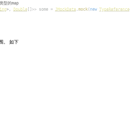
类型的map
ing
>
,
Double
[
]
>>
 some 
=
JMockData
.
mock
(
new
TypeReference
围。 如下