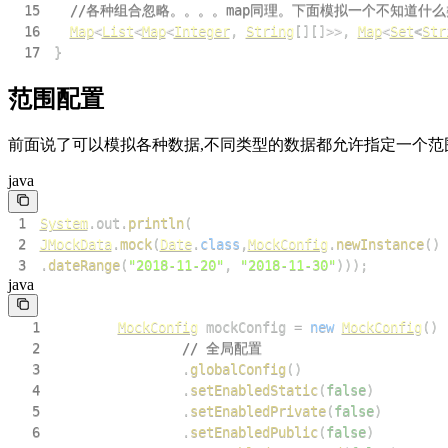
15
//各种组合忽略。。。。map同理。下面模拟一个不知道什么
16
Map
<
List
<
Map
<
Integer
,
String
[
]
[
]
>>
,
Map
<
Set
<
Str
17
}
范围配置
前面说了可以模拟各种数据,不同类型的数据都允许指定一个范
java
1
System
.
out
.
println
(
2
JMockData
.
mock
(
Date
.
class
,
MockConfig
.
newInstance
(
)
3
.
dateRange
(
"2018-11-20"
,
"2018-11-30"
)
)
)
;
java
1
MockConfig
 mockConfig 
=
new
MockConfig
(
)
2
// 全局配置
3
.
globalConfig
(
)
4
.
setEnabledStatic
(
false
)
5
.
setEnabledPrivate
(
false
)
6
.
setEnabledPublic
(
false
)