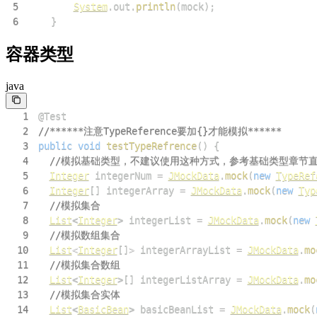
5
System
.
out
.
println
(
mock
)
;
6
}
容器类型
java
1
@Test
2
//******注意TypeReference要加{}才能模拟******
3
public
void
testTypeRefrence
(
)
{
4
//模拟基础类型，不建议使用这种方式，参考基础类型章节
5
Integer
 integerNum 
=
JMockData
.
mock
(
new
TypeRef
6
Integer
[
]
 integerArray 
=
JMockData
.
mock
(
new
Typ
7
//模拟集合
8
List
<
Integer
>
 integerList 
=
JMockData
.
mock
(
new
9
//模拟数组集合
10
List
<
Integer
[
]
>
 integerArrayList 
=
JMockData
.
mo
11
//模拟集合数组
12
List
<
Integer
>
[
]
 integerListArray 
=
JMockData
.
mo
13
//模拟集合实体
14
List
<
BasicBean
>
 basicBeanList 
=
JMockData
.
mock
(