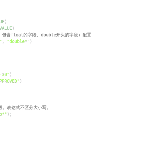
UE
)
VALUE
)
段、包含float的字段、double开头的字段）配置
"
,
"double*"
)
-30"
)
PPROVED"
)
的字段。表达式不区分大小写。
p*"
)
;