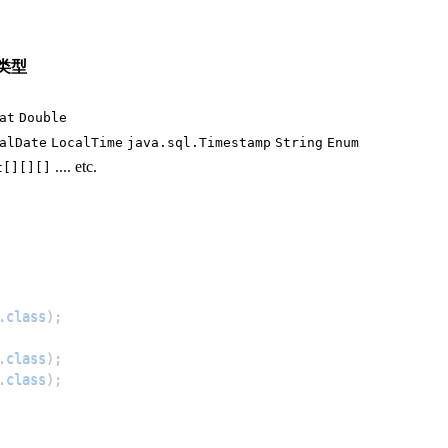
类型
at
Double
alDate
LocalTime
java.sql.Timestamp
String
Enum
.... etc.
t[][][]
.
class
)
;
.
class
)
;
.
class
)
;