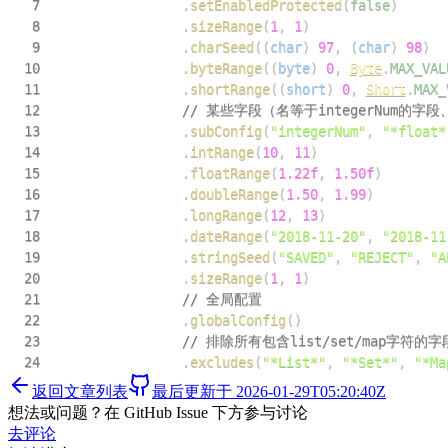
7
.
setEnabledProtected
(
false
)
8
.
sizeRange
(
1
,
1
)
9
.
charSeed
(
(
char
)
97
,
(
char
)
98
)
10
.
byteRange
(
(
byte
)
0
,
Byte
.
MAX_VAL
11
.
shortRange
(
(
short
)
0
,
Short
.
MAX_
12
// 某些字段（名等于integerNum的字
13
.
subConfig
(
"integerNum"
,
"*float*
14
.
intRange
(
10
,
11
)
15
.
floatRange
(
1.22f
,
1.50f
)
16
.
doubleRange
(
1.50
,
1.99
)
17
.
longRange
(
12
,
13
)
18
.
dateRange
(
"2018-11-20"
,
"2018-11
19
.
stringSeed
(
"SAVED"
,
"REJECT"
,
"A
20
.
sizeRange
(
1
,
1
)
21
// 全局配置
22
.
globalConfig
(
)
23
// 排除所有包含list/set/map字符
24
.
excludes
(
"*List*"
,
"*Set*"
,
"*Ma
返回文章列表
最后更新于
2026-01-29T05:20:40Z
想法或问题？在 GitHub Issue 下方参与讨论
去评论