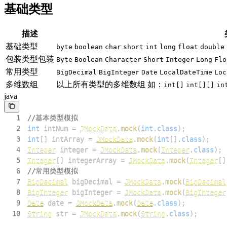
基础类型
描述
基础类型
byte
boolean
char
short
int
long
float
double
包装类型包装
Byte
Boolean
Character
Short
Integer
Long
Flo
常用类型
BigDecimal
BigInteger
Date
LocalDateTime
Loc
多维数组
以上所有类型的多维数组 如：
int[]
int[][]
in
java
1
//基本类型模拟
2
int
 intNum 
=
JMockData
.
mock
(
int
.
class
)
;
3
int
[
]
 intArray 
=
JMockData
.
mock
(
int
[
]
.
class
)
;
4
Integer
 integer 
=
JMockData
.
mock
(
Integer
.
class
)
;
5
Integer
[
]
 integerArray 
=
JMockData
.
mock
(
Integer
[
]
6
//常用类型模拟
7
BigDecimal
 bigDecimal 
=
JMockData
.
mock
(
BigDecimal
8
BigInteger
 bigInteger 
=
JMockData
.
mock
(
BigInteger
9
Date
 date 
=
JMockData
.
mock
(
Date
.
class
)
;
10
String
 str 
=
JMockData
.
mock
(
String
.
class
)
;