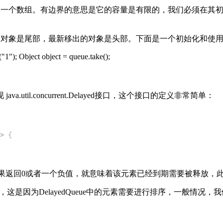
它的内部实现是一个数组。有边界的意思是它的容量是有限的，我们必
入的对象是尾部，最新移出的对象是头部。下面是一个初始化和使用Array
"); Object object = queue.take();
va.util.concurrent.Delayed接口，这个接口的定义非常简单：
果返回0或者一个负值，就意味着该元素已经到期需要被释放，此时Dela
le接口，这是因为DelayedQueue中的元素需要进行排序，一般