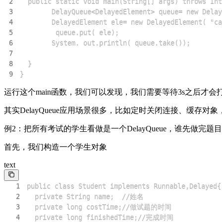
2
3
4
5
6
7
8
9
}
运行这个main函数，我们可以发现，我们需要等待3s之后才会
其实DelayQueue应用场景很多，比如定时关闭连接、缓存对
例2：把所有考试的学生看做是一个DelayQueue，谁先做完题
首先，我们构造一个学生对象
text
1
2
3
4