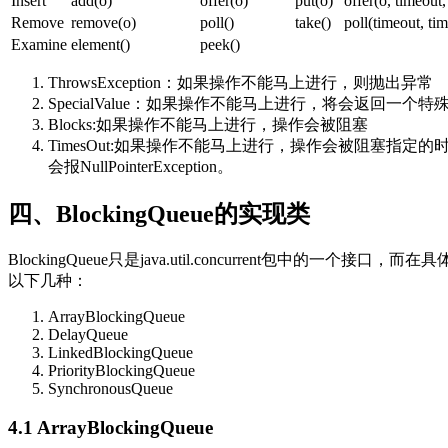
Insert
add(o)
offer(o)
put(o)
offer(o, timeout,
Remove
remove(o)
poll()
take()
poll(timeout, tim
Examine
element()
peek()
ThrowsException：如果操作不能马上进行，则抛出异常
SpecialValue：如果操作不能马上进行，将会返回一个特殊的
Blocks:如果操作不能马上进行，操作会被阻塞
TimesOut:如果操作不能马上进行，操作会被阻塞指定的时间
会报NullPointerException。
四、BlockingQueue的实现类
BlockingQueue只是java.util.concurrent包中的一个接
以下几种：
ArrayBlockingQueue
DelayQueue
LinkedBlockingQueue
PriorityBlockingQueue
SynchronousQueue
4.1 ArrayBlockingQueue