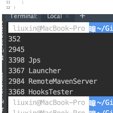
11
12
}