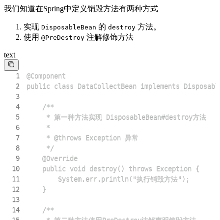
我们知道在Spring中定义销毁方法有两种方式
实现
的
方法。
DisposableBean
destroy
使用
注解修饰方法
@PreDestroy
text
1
2
3
4
5
6
7
8
9
10
11
12
13
14
15