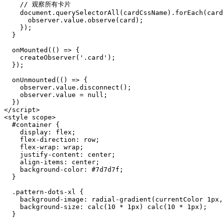
    // 观察所有卡片

    document.querySelectorAll(cardCssName).forEach(card
      observer.value.observe(card);

    });

  }

  onMounted(() => {

    createObserver('.card');

  });

  onUnmounted(() => {

    observer.value.disconnect();

    observer.value = null;

  })

</script>

<style scope>

  #container {

    display: flex;

    flex-direction: row;

    flex-wrap: wrap;

    justify-content: center;

    align-items: center;

    background-color: #7d7d7f;

  }

  .pattern-dots-xl {

    background-image: radial-gradient(currentColor 1px,
    background-size: calc(10 * 1px) calc(10 * 1px);

  }
