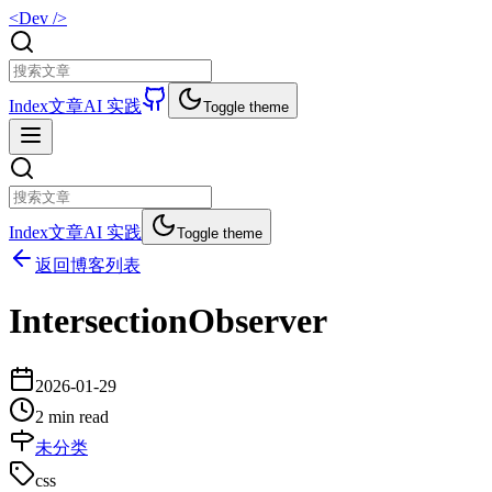
<Dev />
Index
文章
AI 实践
Toggle theme
Index
文章
AI 实践
Toggle theme
返回博客列表
IntersectionObserver
2026-01-29
2 min read
未分类
css