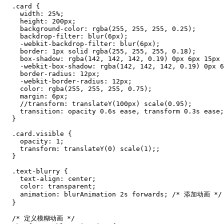
  .card {

    width: 25%;

    height: 200px;

    background-color: rgba(255, 255, 255, 0.25);

    backdrop-filter: blur(6px);

    -webkit-backdrop-filter: blur(6px);

    border: 1px solid rgba(255, 255, 255, 0.18);

    box-shadow: rgba(142, 142, 142, 0.19) 0px 6px 15px 
    -webkit-box-shadow: rgba(142, 142, 142, 0.19) 0px 6
    border-radius: 12px;

    -webkit-border-radius: 12px;

    color: rgba(255, 255, 255, 0.75);

    margin: 6px;

    //transform: translateY(100px) scale(0.95);

    transition: opacity 0.6s ease, transform 0.3s ease;

  }

  .card.visible {

    opacity: 1;

    transform: translateY(0) scale(1);;

  }

  .text-blurry {

    text-align: center;

    color: transparent;

    animation: blurAnimation 2s forwards; /* 添加动画 */

  }

  /* 定义模糊动画 */
