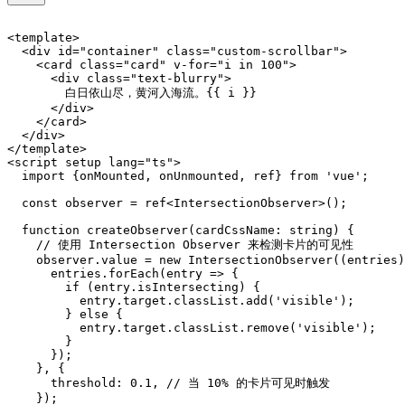
<template>

  <div id="container" class="custom-scrollbar">

    <card class="card" v-for="i in 100">

      <div class="text-blurry">

        白日依山尽，黄河入海流。{{ i }}

      </div>

    </card>

  </div>

</template>

<script setup lang="ts">

  import {onMounted, onUnmounted, ref} from 'vue';

  const observer = ref<IntersectionObserver>();

  function createObserver(cardCssName: string) {

    // 使用 Intersection Observer 来检测卡片的可见性

    observer.value = new IntersectionObserver((entries)
      entries.forEach(entry => {

        if (entry.isIntersecting) {

          entry.target.classList.add('visible');

        } else {

          entry.target.classList.remove('visible');

        }

      });

    }, {

      threshold: 0.1, // 当 10% 的卡片可见时触发

    });
