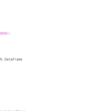
0000
)
:
DataFrame