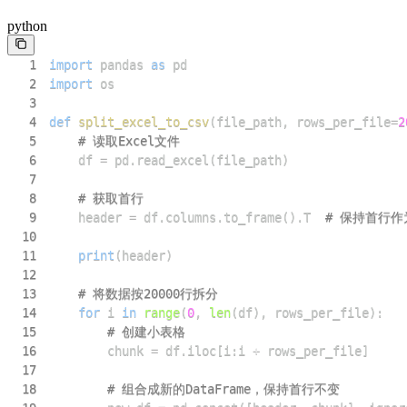
python
1
import
 pandas 
as
2
import
3
4
def
split_excel_to_csv
(
file_path
,
 rows_per_file
=
2
5
# 读取Excel文件
6
    df 
=
 pd
.
read_excel
(
file_path
)
7
8
# 获取首行
9
    header 
=
 df
.
columns
.
to_frame
(
)
.
T  
# 保持首行作为 
10
11
print
(
header
)
12
13
# 将数据按20000行拆分
14
for
 i 
in
range
(
0
,
len
(
df
)
,
 rows_per_file
)
:
15
# 创建小表格
16
        chunk 
=
 df
.
iloc
[
i
:
i 
+
 rows_per_file
]
17
18
# 组合成新的DataFrame，保持首行不变