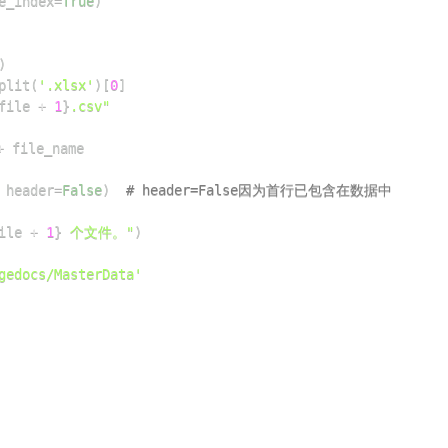
e_index
=
True
)
)
plit
(
'.xlsx'
)
[
0
]
file 
+
1
}
.csv"
+
 header
=
False
)
# header=False因为首行已包含在数据中
ile 
+
1
}
 个文件。"
)
gedocs/MasterData'