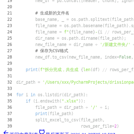
19
        new_df 
=
 pd
.
concat
(
[
header
,
 chunk
]
,
 ignor
20
21
# 生成新的文件名
22
        base_name
,
 _ 
=
 os
.
path
.
splitext
(
file_path
23
        file_name 
=
 os
.
path
.
basename
(
file_path
)
.
s
24
        file_name 
=
f"
{
file_name
}
-
{
i 
//
 rows_per_
25
        dir_name 
=
 os
.
path
.
dirname
(
file_path
)
;
26
        new_file_name 
=
 dir_name 
+
'/新建文件夹/'
27
# 保存为CSV格式
28
        new_df
.
to_csv
(
new_file_name
,
 index
=
False
,
29
30
print
(
f"拆分完成，共生成 
{
len
(
df
)
//
 rows_per_f
31
32
dir_path 
=
'/Users/xxx/PycharmProjects/drissionpa
33
34
for
 i 
in
 os
.
listdir
(
dir_path
)
:
35
if
(
i
.
endswith
(
".xlsx"
)
)
:
36
        file_path 
=
 dir_path 
+
'/'
+
 i
;
37
print
(
file_path
)
38
        split_excel_to_csv
(
file_path
,
39
                           rows_per_file
=
2
)