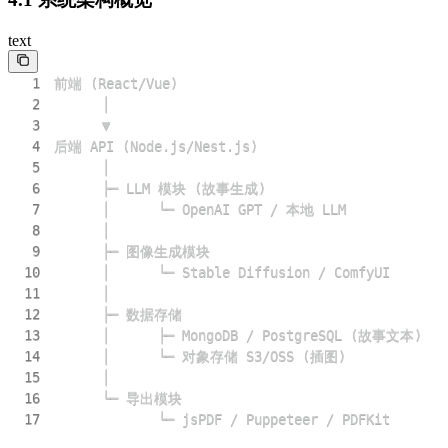
text
1
2
3
4
5
6
7
8
9
10
11
12
13
14
15
16
17
             └─ jsPDF / Puppeteer / PDFKit