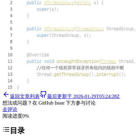
2
public
MThreadGroup
(
String
 s
)
{
3
super
(
s
)
;
4
}
5
6
public
MThreadGroup
(
ThreadGroup
 threadGroup
,
7
super
(
threadGroup
,
 s
)
;
8
}
9
10
@Override
11
public
void
uncaughtException
(
Thread
 thread
,
12
//任何一个线程异常就讲所有组内的线程中断
13
        thread
.
getThreadGroup
(
)
.
interrupt
(
)
;
14
}
15
}
返回文章列表
最后更新于
2026-01-29T05:24:28Z
想法或问题？在 GitHub Issue 下方参与讨论
去评论
阅读进度
0
%
目录