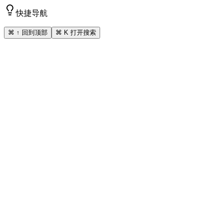
快捷导航
⌘ ↑ 回到顶部
⌘ K 打开搜索