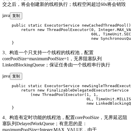
交之后，将会创建新的线程执行；线程空闲超过60s将会销毁
java
复制
    public static ExecutorService newCachedThreadPool()
        return new ThreadPoolExecutor(0, Integer.MAX_VA
                                      60L, TimeUnit.SEC
                                      new SynchronousQu
3、构造一个只支持一个线程的线程池，配置
corePoolSize=maximumPoolSize=1，无界阻塞队列
LinkedBlockingQueue；保证任务由一个线程串行执行
java
复制
    public static ExecutorService newSingleThreadExecut
        return new FinalizableDelegatedExecutorService

            (new ThreadPoolExecutor(1, 1,

                                    0L, TimeUnit.MILLIS
                                    new LinkedBlockingQ
4、构造有定时功能的线程池，配置corePoolSize，无界延迟阻
塞队列DelayedWorkQueue；有意思的是：
maximumPoolSize=Integer.MAX_VALUE，由于