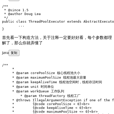
/**

 * @since 1.5

 * @author Doug Lea

 */

public class ThreadPoolExecutor extends AbstractExecuto
	...

首先看一下构造方法，关于注释一定要好好看，每个参数都理
解了，那么你就弄懂了
java
复制
/**

     *

     * @param corePoolSize 核心线程池大小

     * @param maximumPoolSize 线程池最大容量

     * @param keepAliveTime 线程池空闲时，线程存活时间

     * @param unit 时间单位

     * @param workQueue 工作队列

	 * @param threadFactory 线程工厂

     * @throws IllegalArgumentException if one of the f
     *         {@code corePoolSize < 0}<br>

     *         {@code keepAliveTime < 0}<br>

     *         {@code maximumPoolSize <= 0}<br>
