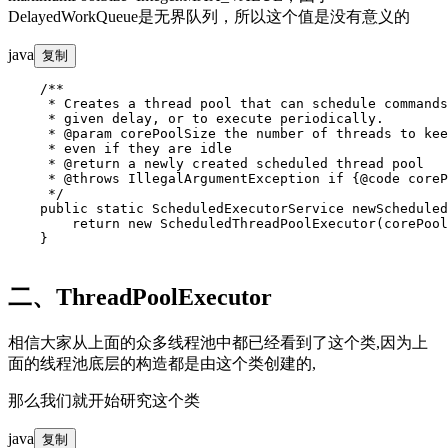
DelayedWorkQueue是无界队列，所以这个值是没有意义的
java
复制
    /**

     * Creates a thread pool that can schedule commands
     * given delay, or to execute periodically.

     * @param corePoolSize the number of threads to kee
     * even if they are idle

     * @return a newly created scheduled thread pool

     * @throws IllegalArgumentException if {@code coreP
     */

    public static ScheduledExecutorService newScheduled
        return new ScheduledThreadPoolExecutor(corePool
    }

二、ThreadPoolExecutor
相信大家从上面的众多线程池中都已经看到了这个类,因为上
面的线程池底层的构造都是由这个类创建的,
那么我们就开始研究这个类
java
复制