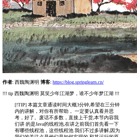
作者
: 西魏陶渊明
博客
:
https://blog.springlearn.cn/
!!! tip 西魏陶渊明 莫笑少年江湖梦，谁不少年梦江湖 !!!
[!TIP] 本篇文章通读时间大概3分钟,希望在三分钟
内的讲解，对你有所帮助， 一定要认真看并思
考，好了。废话不多数，直接上干货,本节内容我
们讲 的是Java的线程池,在讲之前我们首先看一下
有哪些线程池，这些线程池 我们不过多讲解,因为
我们的关注点是他们是如何实现的,和其运行的原