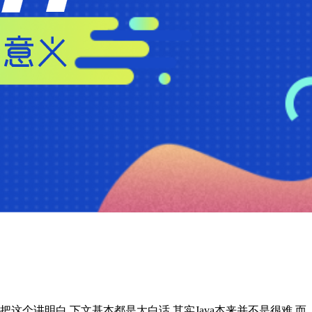
这个讲明白,下文基本都是大白话,其实Java本来并不是很难,而