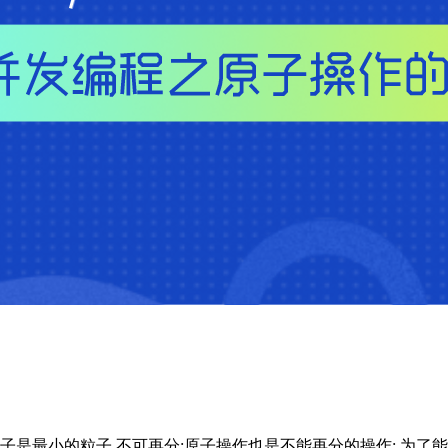
是最小的粒子,不可再分;原子操作也是不能再分的操作; 为了能把