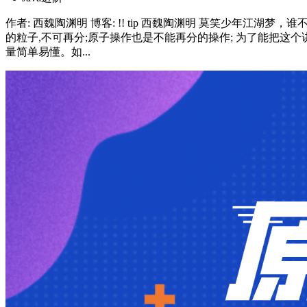
作者: 西魏陶渊明 博客: !! tip 西魏陶渊明 莫笑少年江湖
的粒子,不可再分;原子操作也是不能再分的操作; 为了能把这个
量简单易懂。如...