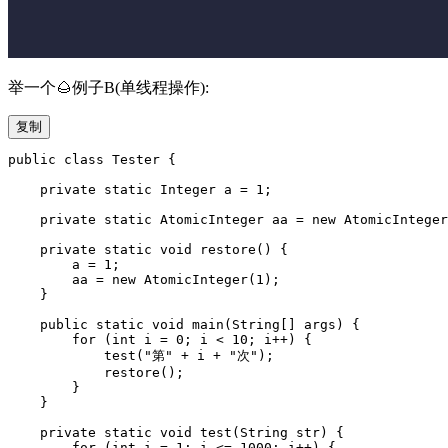
举一个🌰例子B(单线程操作):
复制
public class Tester {

    private static Integer a = 1;

    private static AtomicInteger aa = new AtomicInteger
    private static void restore() {

        a = 1;

        aa = new AtomicInteger(1);

    }

    public static void main(String[] args) {

        for (int i = 0; i < 10; i++) {

            test("第" + i + "次");

            restore();

        }

    }

    private static void test(String str) {

        for (int i = 1; i <= 1000; i++) {
