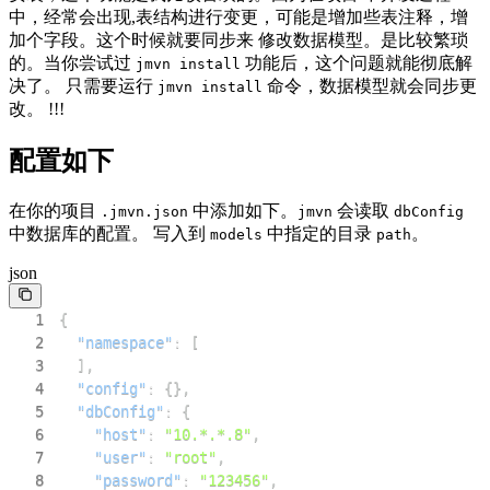
中，经常会出现,表结构进行变更，可能是增加些表注释，增
加个字段。这个时候就要同步来 修改数据模型。是比较繁琐
的。当你尝试过
功能后，这个问题就能彻底解
jmvn install
决了。 只需要运行
命令，数据模型就会同步更
jmvn install
改。 !!!
配置如下
在你的项目
中添加如下。
会读取
.jmvn.json
jmvn
dbConfig
中数据库的配置。 写入到
中指定的目录
。
models
path
json
1
{
2
"namespace"
:
[
3
]
,
4
"config"
:
{
}
,
5
"dbConfig"
:
{
6
"host"
:
"10.*.*.8"
,
7
"user"
:
"root"
,
8
"password"
:
"123456"
,