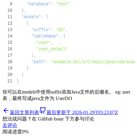
9
"database"
:
"test"
10
}
,
11
"models"
:
[
12
{
13
"suffix"
:
"DO"
,
14
"tableName"
:
[
15
"user"
,
16
"user_detail"
17
]
,
18
"path"
:
"example-dal/src/main/java/com/exam
19
}
20
]
21
}
你可以在models中使用suffix添加Java文件的后缀名。 eg: user
表，最终写成java文件为 UserDO
返回文章列表
最后更新于
2026-01-29T05:23:07Z
想法或问题？在 GitHub Issue 下方参与讨论
去评论
阅读进度
0
%