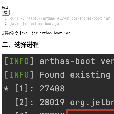
text
1
2
java -jar arthas-boot.jar
启动命令
java -jar arthas-boot.jar
二、选择进程