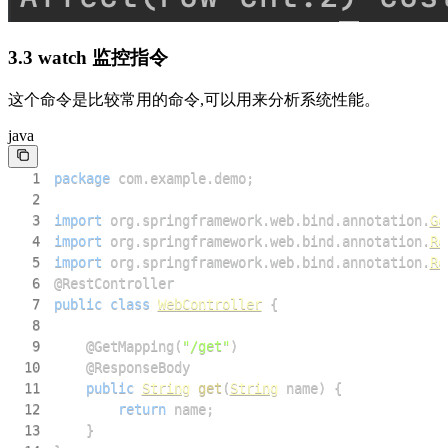
3.3 watch 监控指令
这个命令是比较常用的命令,可以用来分析系统性能。
java
1
package
com
.
example
.
demo
;
2
3
import
org
.
springframework
.
web
.
bind
.
annotation
.
Ge
4
import
org
.
springframework
.
web
.
bind
.
annotation
.
Re
5
import
org
.
springframework
.
web
.
bind
.
annotation
.
Re
6
@RestController
7
public
class
WebController
{
8
9
@GetMapping
(
"/get"
)
10
@ResponseBody
11
public
String
get
(
String
 name
)
{
12
return
 name
;
13
}