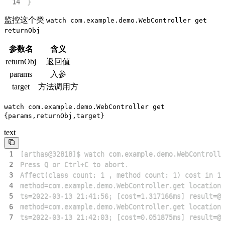
14
}
监控这个类
watch com.example.demo.WebController get
returnObj
参数名
含义
returnObj
返回值
params
入参
target
方法调用方
watch com.example.demo.WebController get
{params,returnObj,target}
text
1
2
3
4
5
6
7
ts=2022-03-13 21:42:03; [cost=0.051875ms] result=