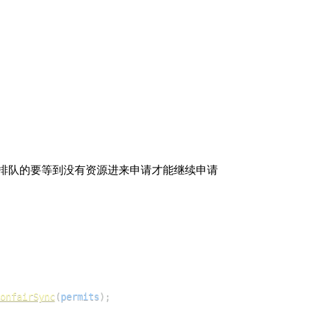
。排队的要等到没有资源进来申请才能继续申请
onfairSync
(
permits
)
;