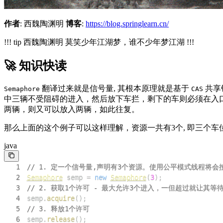
作者
: 西魏陶渊明
博客
:
https://blog.springlearn.cn/
!!! tip 西魏陶渊明 莫笑少年江湖梦，谁不少年梦江湖 !!!
🚀 知识快读
翻译过来就是信号量, 其根本原理就是基于
共享
Semaphore
CAS
中三辆不受阻碍的进入，然后放下车拦，剩下的车则必须在入
两辆，则又可以放入两辆，如此往复。
那么上面的这个例子可以这样理解，资源一共有3个, 即三个车
java
1
// 1. 定一个信号量,声明有3个资源。使用公平模式线程将
2
Semaphore
 semp 
=
new
Semaphore
(
3
)
;
3
// 2. 获取1个许可 - 最大允许3个进入，一但超过就让其等
4
semp
.
acquire
(
)
;
5
// 3. 释放1个许可
6
semp
.
release
(
)
;