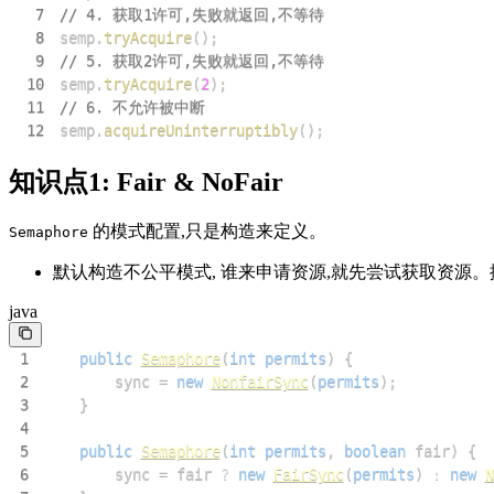
7
// 4. 获取1许可,失败就返回,不等待
8
semp
.
tryAcquire
(
)
;
9
// 5. 获取2许可,失败就返回,不等待
10
semp
.
tryAcquire
(
2
)
;
11
// 6. 不允许被中断
12
semp
.
acquireUninterruptibly
(
)
;
知识点1: Fair & NoFair
的模式配置,只是构造来定义。
Semaphore
默认构造不公平模式, 谁来申请资源,就先尝试获取资源
java
1
public
Semaphore
(
int
permits
)
{
2
        sync 
=
new
NonfairSync
(
permits
)
;
3
}
4
5
public
Semaphore
(
int
permits
,
boolean
 fair
)
{
6
        sync 
=
 fair 
?
new
FairSync
(
permits
)
:
new
N