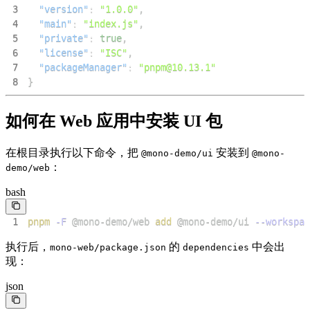
3
"version"
:
"1.0.0"
,
4
"main"
:
"index.js"
,
5
"private"
:
true
,
6
"license"
:
"ISC"
,
7
"packageManager"
:
"pnpm@10.13.1"
8
}
如何在 Web 应用中安装 UI 包
在根目录执行以下命令，把
安装到
@mono-demo/ui
@mono-
：
demo/web
bash
1
pnpm
-F
 @mono-demo/web 
add
 @mono-demo/ui 
--workspac
执行后，
的
中会出
mono-web/package.json
dependencies
现：
json