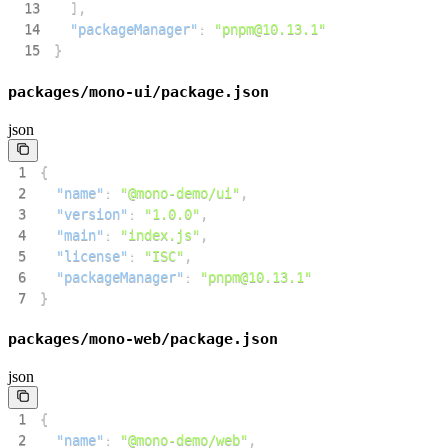
13
]
,
14
"packageManager"
:
"pnpm@10.13.1"
15
}
packages/mono-ui/package.json
json
1
{
2
"name"
:
"@mono-demo/ui"
,
3
"version"
:
"1.0.0"
,
4
"main"
:
"index.js"
,
5
"license"
:
"ISC"
,
6
"packageManager"
:
"pnpm@10.13.1"
7
}
packages/mono-web/package.json
json
1
{
2
"name"
:
"@mono-demo/web"
,