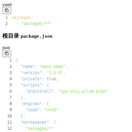
yaml
1
packages
:
2
-
"packages/**"
根目录
package.json
json
1
{
2
"name"
:
"mono-demo"
,
3
"version"
:
"1.0.0"
,
4
"private"
:
true
,
5
"scripts"
:
{
6
"preinstall"
:
"npx only-allow pnpm"
7
}
,
8
"engines"
:
{
9
"node"
:
">=16"
10
}
,
11
"workspaces"
:
[
12
"packages/*"