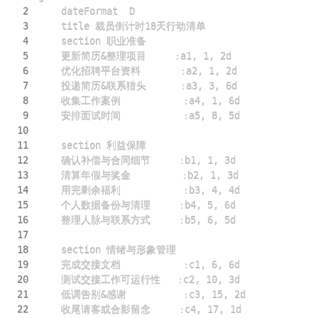
2
3
4
5
    更新简历&整理项目     
:
6
    优化招聘平台资料       
:
7
    投递简历&联系猎头      
:
8
    收集工作案例           
:
9
    安排面试时间           
:
10
11
12
    确认补偿与合同细节     
:
13
    清算年假与奖金         
:
14
    用完剩余福利           
:
15
    个人数据备份与清理     
:
16
    整理人脉与联系方式     
:
17
18
19
    完成交接文档           
:
20
    测试交接工作可运行性   
:
21
    低调告别&感谢          
:
22
    收尾请客或合影留念     
: