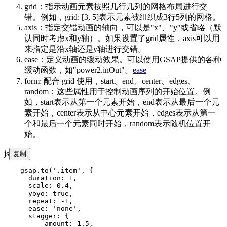
grid：指示动画元素按照几行几列的网格布局进行交
错。例如，grid: [3, 5]表示元素被组织成3行5列的网格。
axis：指定交错动画的轴向，可以是"x"、"y"或省略（默
认同时考虑x和y轴）。如果设置了grid属性，axis可以用
来指定是沿x轴还是y轴进行交错。
ease：定义动画的缓动效果。可以使用GSAP提供的各种
缓动函数，如"power2.inOut"。
ease
form: 配合 grid 使用，start、end、center、edges、
random：这些属性用于控制动画序列的开始位置。例
如，start表示从第一个元素开始，end表示从最后一个元
素开始，center表示从中心元素开始，edges表示从第一
个和最后一个元素同时开始，random表示随机位置开
始。
js
复制
    gsap.to('.item', {

      duration: 1,

      scale: 0.4,

      yoyo: true,

      repeat: -1,

      ease: 'none',

      stagger: {

          amount: 1.5,
