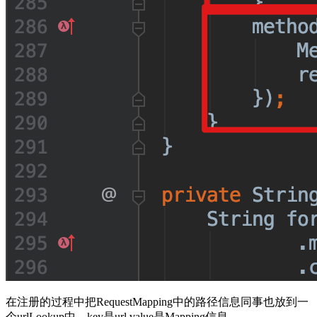
在注册的过程中把RequestMapping中的路径信息同事也放到一
个urlLookup中。key是url,value是Mapping信息。