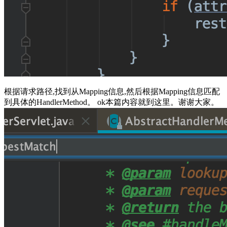
根据请求路径,找到从Mapping信息,然后根据Mapping信息匹配
到具体的HandlerMethod。 ok本篇内容就到这里。谢谢大家。