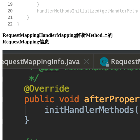
19
20
21
22
}
RequestMappingHandlerMapping解析Method上的
RequestMapping信息