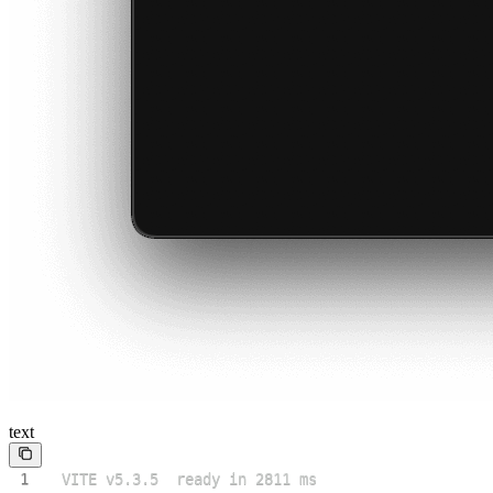
text
1