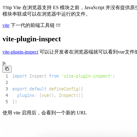
!!!tip Vite 在浏览器支持 ES 模块之前，JavaScr
模块串联成可以在浏览器中运行的文件。
vite
下一代的前端工具链 !!!
vite-plugin-inspect
vite-plugin-inspect
可以让开发者在浏览器端就可以看到vue文件
js
1
import
Inspect
from
'vite-plugin-inspect'
;
2
3
export
default
defineConfig
(
{
4
plugins
:
[
vue
(
)
,
Inspect
(
)
]
5
}
)
使用 vite 启用后，会看到一个新的 URL