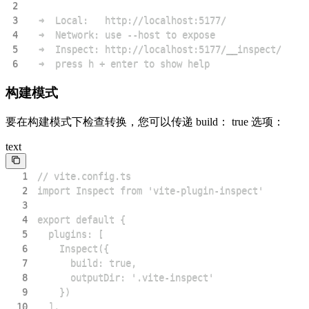
2
3
4
5
6
  ➜  press h + enter to show help
构建模式
要在构建模式下检查转换，您可以传递 build： true 选项：
text
1
2
3
4
5
6
7
8
9
10