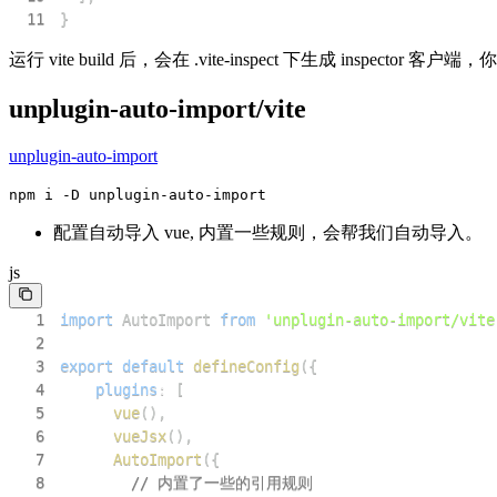
11
}
运行 vite build 后，会在 .vite-inspect 下生成 inspector 客户端，
unplugin-auto-import/vite
unplugin-auto-import
npm i -D unplugin-auto-import
配置自动导入 vue, 内置一些规则，会帮我们自动导入。
js
1
import
AutoImport
from
'unplugin-auto-import/vite
2
3
export
default
defineConfig
(
{
4
plugins
:
[
5
vue
(
)
,
6
vueJsx
(
)
,
7
AutoImport
(
{
8
// 内置了一些的引用规则